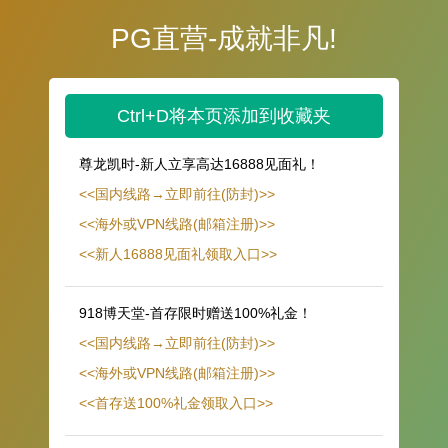
PG直营-成就非凡!
Ctrl+D将本页添加到收藏夹
尊龙凯时-新人立享高达16888见面礼！
<<国内线路→立即前往(防封)>>
<<海外或VPN线路(邮箱注册)>>
<<新人16888见面礼领取入口>>
918博天堂-首存限时赠送100%礼金！
<<国内线路→立即前往(防封)>>
<<海外或VPN线路(邮箱注册)>>
<<首存送100%礼金领取入口>>